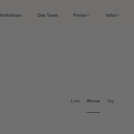
Workshops
Das Team
Preise
Infos
Veranstaltun
Ansichten-
UCHE VERANSTALTUNGEN
Liste
Monat
Tag
Navigation