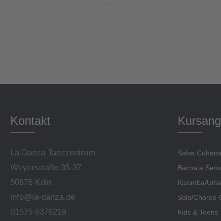
Kontakt
Kursang
La Danza Tanzzentrum
Salsa Cuban
Weyerstraße 35-37
Bachata Sens
50676 Köln
Kizomba/Urba
info@la-danza.de
Solo/Choreo 
01575 6376219
Kids & Teens