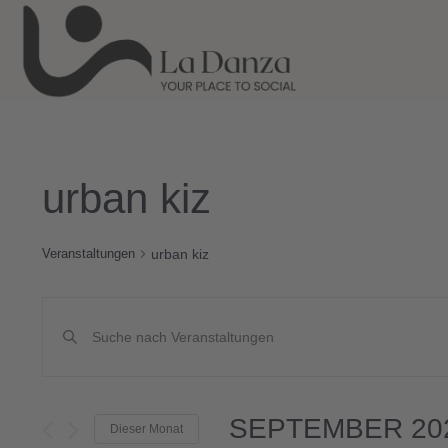
urban kiz
urban kiz
Veranstaltungen
Veranstaltungen
Bitte
Schlüsselwort
Suche
eingeben.
Suche
und
nach
SEPTEMBER 20
Veranstaltungen
Dieser Monat
Ansichten,