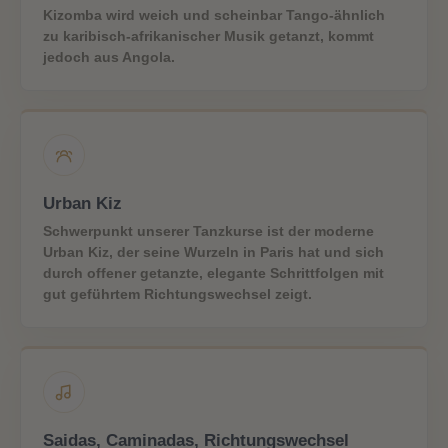
Kizomba wird weich und scheinbar Tango-ähnlich
WORKSHOPS
zu karibisch-afrikanischer Musik getanzt, kommt
jedoch aus Angola.
DAS TEAM
PREISE
Anmeldeformular
Urban Kiz
Anmeldung
Schwerpunkt unserer Tanzkurse ist der moderne
Urban Kiz, der seine Wurzeln in Paris hat und sich
Kursplan – aktuell
durch offener getanzte, elegante Schrittfolgen mit
gut geführtem Richtungswechsel zeigt.
Sommer-Kursplan (02.- 15. Aug.)
INFOS
Kontakt
Saidas, Caminadas, Richtungswechsel
FAQ