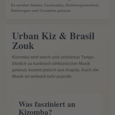
Es werden Saidas, Caminadas, Richtungswechsel,
How To Start
Drehungen und Cruzados getanzt.
Saalvermietung
Urban Kiz & Brasil
Kurspausen
Zouk
Stellenausschreibung
Geschenkgutscheine
Kizomba wird weich und scheinbar Tango-
ähnlich zu karibisch-afrikanischer Musik
USC-Registration
getanzt, kommt jedoch aus Angola. Auch die
Musik ist weltweit sehr populär.
Social Media
Feedback
Was fasziniert an
Referenzen
Kizomba?