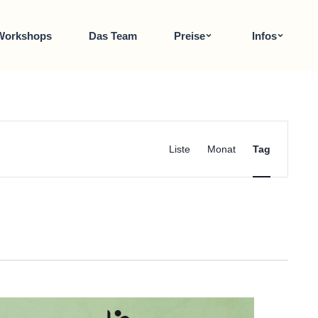
Workshops
Das Team
Preise
Infos
Veranstaltun
Ansichten-
UCHE VERANSTALTUNGEN
Liste
Monat
Tag
Navigation