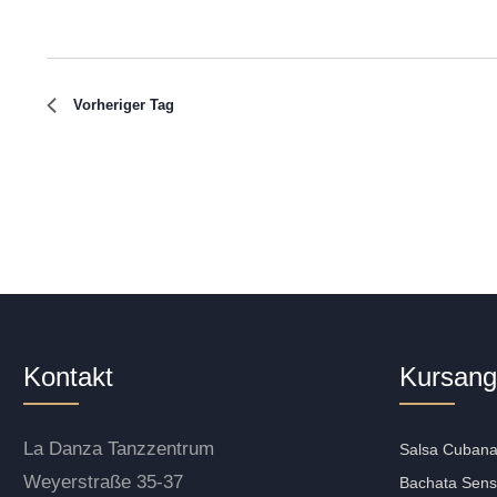
Vorheriger Tag
Kontakt
Kursang
La Danza Tanzzentrum
Salsa Cuban
Weyerstraße 35-37
Bachata Sens