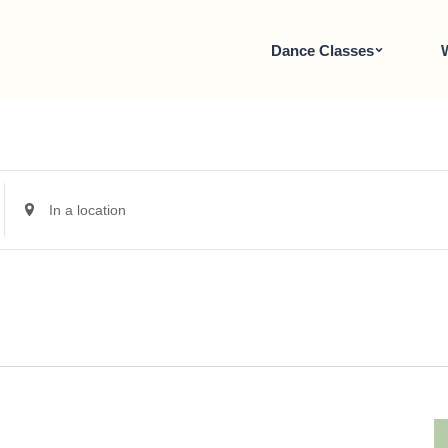
Dance Classes
Enter
S
Location.
Search
for
Veranstaltungen
by
Location.