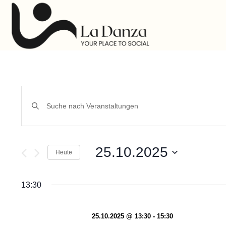
Veranstaltungen
Bitte
Schlüsselwort
Suche
eingeben.
Suche
und
nach
25.10.2025
Veranstaltungen
Heute
Ansichten,
Schlüsselwort.
Datum
Navigation
wählen.
13:30
25.10.2025 @ 13:30
-
15:30