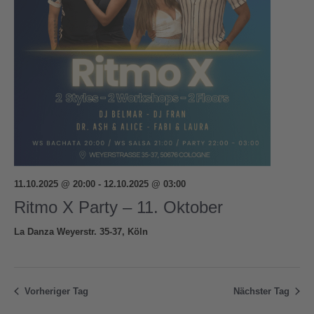
WORKSHOPS
DAS TEAM
PREISE
Anmeldeformular
Anmeldung
11.10.2025 @ 20:00
-
12.10.2025 @ 03:00
Kursplan – aktuell
Ritmo X Party – 11. Oktober
Sommer-Kursplan (02.- 15. Aug.)
La Danza
Weyerstr. 35-37, Köln
INFOS
Kontakt
Vorheriger Tag
Nächster Tag
FAQ