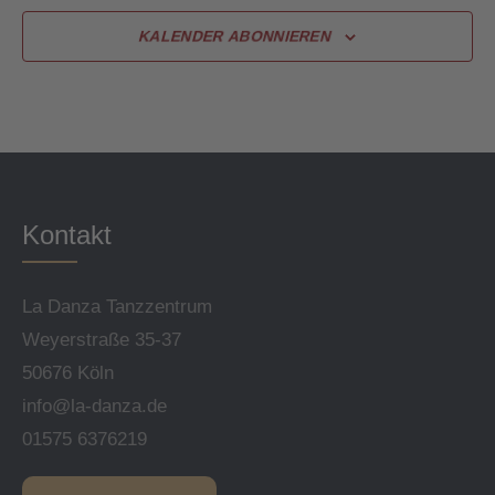
KALENDER ABONNIEREN
How To Start
Saalvermietung
Kurspausen
Stellenausschreibung
Kontakt
Geschenkgutscheine
USC-Registration
La Danza Tanzzentrum
Weyerstraße 35-37
Social Media
50676 Köln
Feedback
info@la-danza.de
01575 6376219
Referenzen