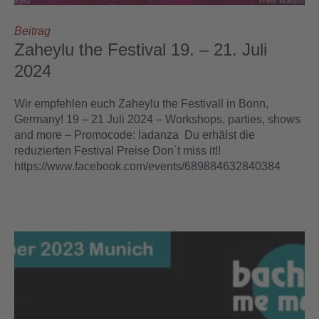
How To Start
Beitrag
Zaheylu the Festival 19. – 21. Juli
Saalvermietung
2024
Kurspausen
Wir empfehlen euch Zaheylu the Festivall in Bonn,
Germany! 19 – 21 Juli 2024 – Workshops, parties, shows
Stellenausschreibung
and more – Promocode: ladanza Du erhälst die
reduzierten Festival Preise Don´t miss it!!
Geschenkgutscheine
https://www.facebook.com/events/689884632840384
USC-Registration
Social Media
Feedback
Referenzen