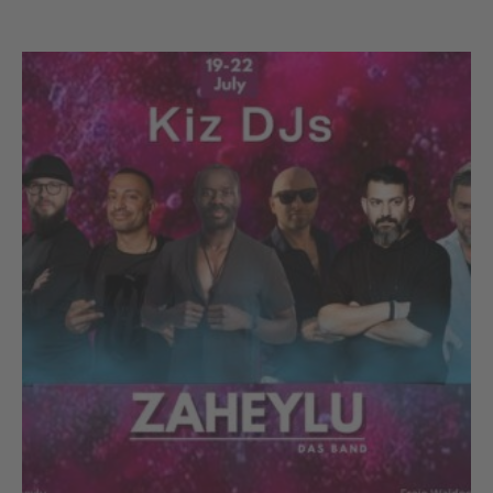
WORKSHOPS
DAS TEAM
PREISE
Anmeldeformular
Anmeldung
Kursplan – aktuell
Sommer-Kursplan (02.- 15. Aug.)
INFOS
Kontakt
FAQ