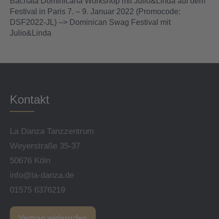
Bachata Dominicana Workshop mit Julio&Linda auf dem
Festival in Paris 7. – 9. Januar 2022 (Promocode:
DSF2022-JL) –> Dominican Swag Festival mit
Julio&Linda
Kontakt
La Danza Tanzzentrum
Weyerstraße 35-37
50676 Köln
info@la-danza.de
01575 6376219
Vertrag widerrufen