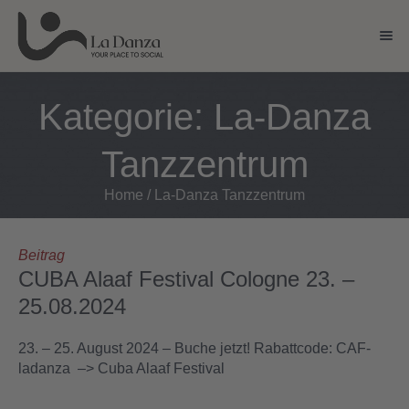
Kategorie:
La-Danza
DANCE CLASSES
Anfängerkurse
Tanzzentrum
Solo Classes
Home
/
La-Danza Tanzzentrum
Bachata Kurse
Beitrag
Salsa Kurse
CUBA Alaaf Festival Cologne 23. –
25.08.2024
Urban Kiz / Brasil Zouk
23. – 25. August 2024 – Buche jetzt! Rabattcode: CAF-
Tango Argentino
ladanza –> Cuba Alaaf Festival
Kids & Teens