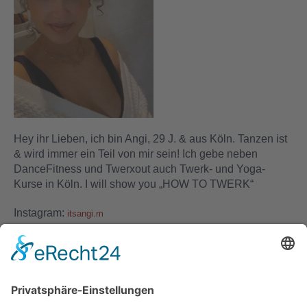
WORKSHOPS
DAS TEAM
PREISE
Anmeldeformular
Hey ihr Lieben, ich bin Angi, 29 J. & aus Köln. Tanzen ist
Anmeldung
& wird immer ein Teil von mir sein! Ich gebe neben
DanceFitness und Twerxout auch Twerk- und Yoga-
Kursplan – aktuell
Kurse in Köln. I will show you „HOW TO TWERK“
Instagram:
Sommer-Kursplan (02.- 15. Aug.)
itsangi.m
INFOS
Kontakt
FAQ