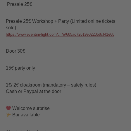
️ Presale 25€
Presale 25€ Workshop + Party (Limited online tickets
sold)
https://www.eventim-light.com/…/e/685ac72619e822358cf41e68
Door 30€
15€ party only
1€/ 2€ cloakroom (mandatory – safety rules)
Cash or Paypal at the door
‍ Welcome surprise
Bar available