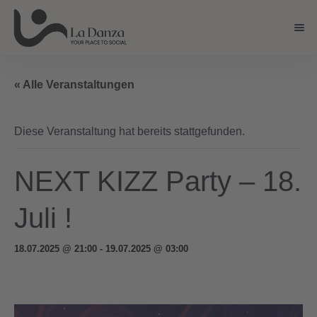
DANCE CLASSES
« Alle Veranstaltungen
Anfängerkurse
Diese Veranstaltung hat bereits stattgefunden.
Solo Classes
NEXT KIZZ Party – 18.
Bachata Kurse
Salsa Kurse
Juli !
Urban Kiz / Brasil Zouk
18.07.2025 @ 21:00
-
19.07.2025 @ 03:00
Tango Argentino
Kids & Teens