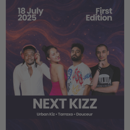
WORKSHOPS
DAS TEAM
PREISE
Anmeldeformular
Anmeldung
Kursplan – aktuell
Sommer-Kursplan (02.- 15. Aug.)
INFOS
Kontakt
FAQ