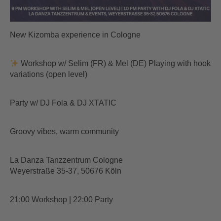
How To Start
New Kizomba experience in Cologne
Saalvermietung
Kurspausen
Workshop w/ Selim (FR) & Mel (DE) Playing with hook
variations (open level)
Stellenausschreibung
Party w/ DJ Fola & DJ XTATIC
Geschenkgutscheine
Groovy vibes, warm community
USC-Registration
Social Media
La Danza Tanzzentrum Cologne
Weyerstraße 35-37, 50676 Köln
Feedback
21:00 Workshop | 22:00 Party
Referenzen